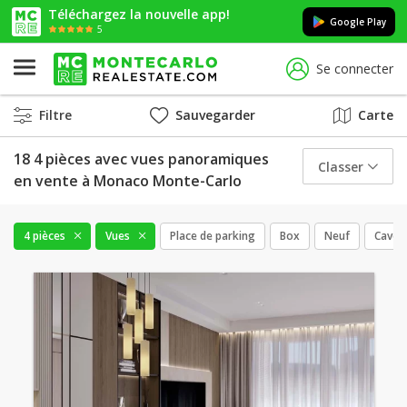
Téléchargez la nouvelle app!
Google Play
5
Se connecter
Filtre
Sauvegarder
Carte
18 4 pièces avec vues panoramiques
Classer
en vente à Monaco Monte-Carlo
4 pièces
Vues
Place de parking
Box
Neuf
Cave