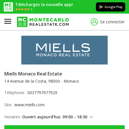
Téléchargez la nouvelle app!
Google Play
5
Se connecter
Miells Monaco Real Estate
14 Avenue de la Costa, 98000 - Monaco
Téléphone:
0037797977929
Site:
www.miells.com
Horaires:
Ouvert aujourd'hui: 09:00 - 18:30
lundi: 09:00 - 18:30