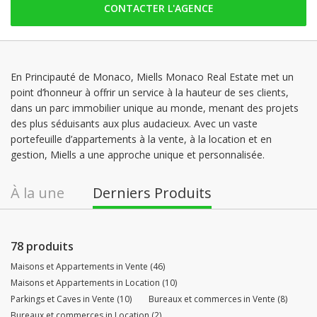
CONTACTER L'AGENCE
mardi: 09:00 - 18:30
mercredi: 09:00 - 18:30
jeudi: 09:00 - 18:30
vendredi: 09:00 - 18:30
En Principauté de Monaco, Miells Monaco Real Estate met un
point d’honneur à offrir un service à la hauteur de ses clients,
samedi: Fermé
dans un parc immobilier unique au monde, menant des projets
dimanche: Fermé
des plus séduisants aux plus audacieux. Avec un vaste
portefeuille d’appartements à la vente, à la location et en
gestion, Miells a une approche unique et personnalisée.
À la une
Derniers Produits
78 produits
Maisons et Appartements in Vente (46)
Maisons et Appartements in Location (10)
Parkings et Caves in Vente (10)
Bureaux et commerces in Vente (8)
Bureaux et commerces in Location (2)