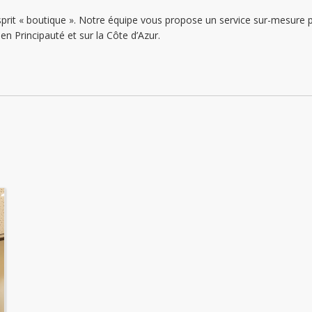
lundi: ouvert
esprit « boutique ». Notre équipe vous propose un service sur-mesur
en Principauté et sur la Côte d’Azur.
mardi: ouvert
mercredi: ouvert
jeudi: ouvert