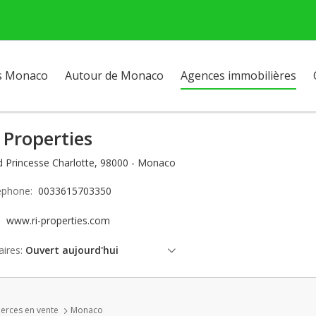
s Monaco
Autour de Monaco
Agences immobilières
 Properties
d Princesse Charlotte, 98000 - Monaco
éphone:
0033615703350
e:
www.ri-properties.com
ires:
Ouvert aujourd'hui
vendredi: ouvert
samedi: Fermé
erces en vente
Monaco
dimanche: Fermé