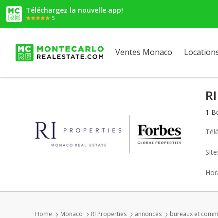
Téléchargez la nouvelle app!
5
Ventes Monaco
Location
RI
1 B
Tél
Sit
Hora
Home
Monaco
RI Properties
annonces
bureaux et comm