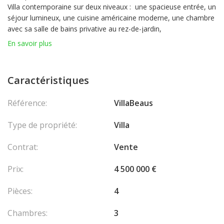
Villa contemporaine sur deux niveaux : une spacieuse entrée, un
séjour lumineux, une cuisine américaine moderne, une chambre
avec sa salle de bains privative au rez-de-jardin,
Au 1er étage : deux chambres avec salles de bain attenantes
En savoir plus
dont une de maître avec son dressing .
L'extérieur bénéficie de grandes terrasses, d'une belle piscine et
d'un jardin privé offrant un havre de paix exceptionnel.
Caractéristiques
Un spacieux garage, des places de parking et un studio
indépendant complètent cette demeure d’exception.
Référence:
VillaBeaus
Contactez-nous pour une visite !
Type de propriété:
Villa
En collaboration avec : Coldwell Banker Standing Realty Nice
Les
Contrat:
Vente
honoraires sont à la charge du vendeur.
Prix:
4 500 000 €
Pièces:
4
Chambres:
3