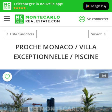
Téléchargez la nouvelle app!
Google Play
5
Se connecter
Liste d'annonces
Suivant
PROCHE MONACO / VILLA
EXCEPTIONNELLE / PISCINE
1
/6