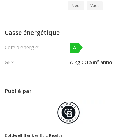
Neuf
Vues
Casse énergétique
Cote d énergie:
A
GES:
A kg CO
/m² anno
2
Publié par
Coldwell Banker Etic Realty