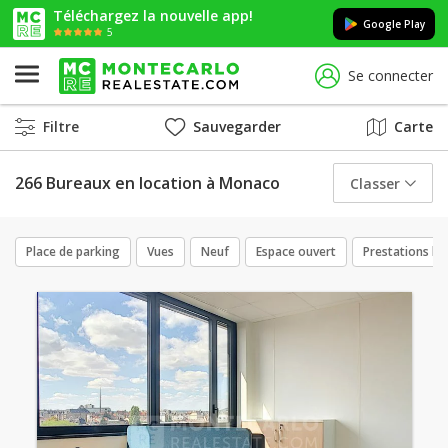
Téléchargez la nouvelle app!
Google Play
5
Se connecter
Filtre
Sauvegarder
Carte
266 Bureaux en location à Monaco
Classer
Place de parking
Vues
Neuf
Espace ouvert
Prestations lu