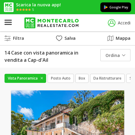
Scarica la nuova app!
Google Play
5
Accedi
Filtra
Salva
Mappa
14 Case con vista panoramica in
Ordina
vendita a Cap-d'Ail
Vista Panoramica
Posto Auto
Box
Da Ristrutturare
Ser