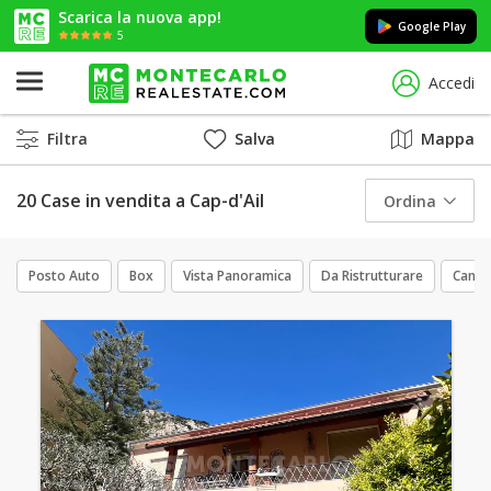
Scarica la nuova app!
Google Play
5
Accedi
Filtra
Salva
Mappa
20 Case in vendita a Cap-d'Ail
Ordina
Posto Auto
Box
Vista Panoramica
Da Ristrutturare
Canti