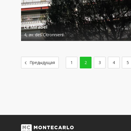
Le Mirabel
4, av. des Citronniers
1
2
3
4
5