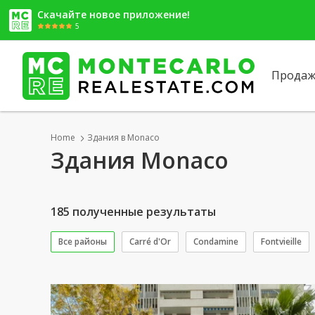
Скачайте новое приложение!
5
Продаж
Home
Здания в Monaco
Здания Monaco
185 полученные результаты
Все районы
Carré d'Or
Condamine
Fontvieille