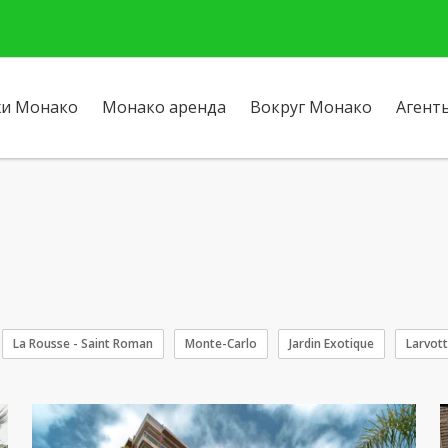
и Монако
Монако аренда
Вокруг Монако
Агент
La Rousse - Saint Roman
Monte-Carlo
Jardin Exotique
Larvot