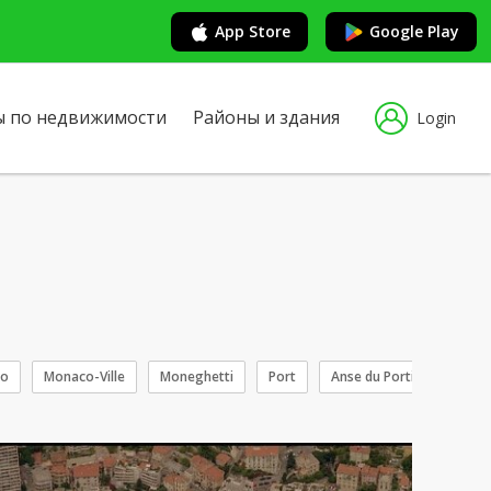
App Store
Google Play
ы по недвижимости
Районы и здания
Login
to
Monaco-Ville
Moneghetti
Port
Anse du Portier