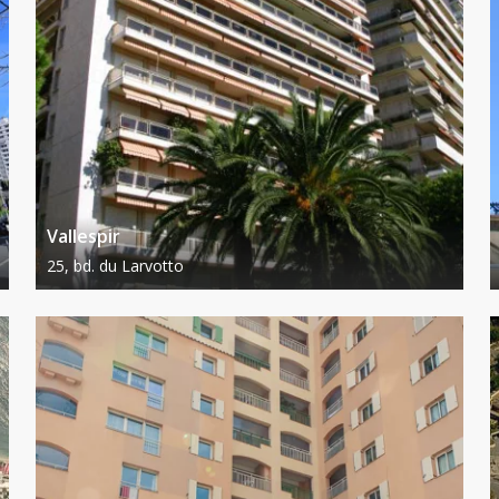
Vallespir
25, bd. du Larvotto