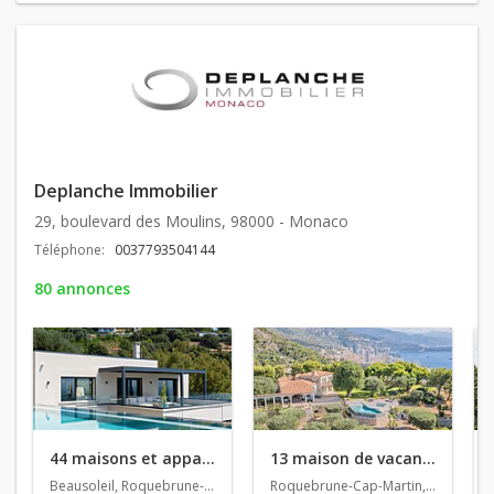
Deplanche Immobilier
29, boulevard des Moulins, 98000 - Monaco
Téléphone:
0037793504144
80 annonces
44 maisons et appartements en vente
13 maison de vacances en location
Beausoleil, Roquebrune-Cap-Martin, Èze
Roquebrune-Cap-Martin, Villefranche-sur-Mer, Cap-d'Ail