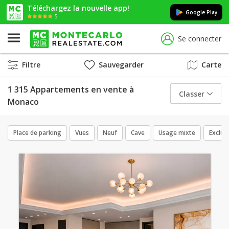
Téléchargez la nouvelle app!
Google Play
5
Se connecter
Filtre
Sauvegarder
Carte
1 315 Appartements en vente à
Classer
Monaco
Place de parking
Vues
Neuf
Cave
Usage mixte
Exclusi