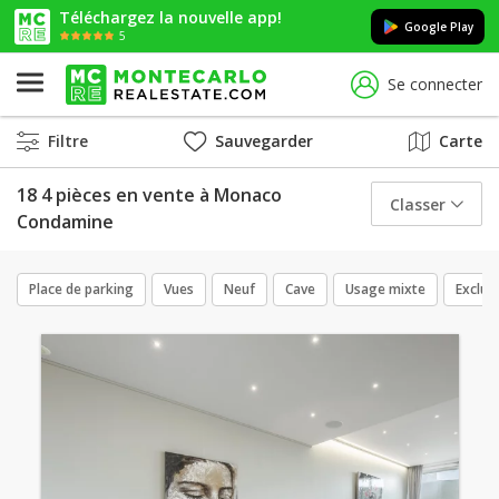
Téléchargez la nouvelle app!
Google Play
5
Se connecter
Filtre
Sauvegarder
Carte
18 4 pièces en vente à Monaco
Classer
Condamine
Place de parking
Vues
Neuf
Cave
Usage mixte
Exclusi